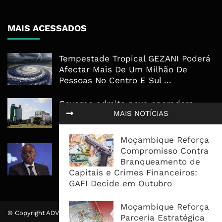
MAIS ACESSADOS
Tempestade Tropical GEZANI Poderá
Afectar Mais De Um Milhão De
Pessoas No Centro E Sul ...
Governo admite nova operadora
MAIS NOTÍCIAS
para a Mozal após suspensão das
operações
Moçambique Reforça
CEO do Standard Bank pede ao
Compromisso Contra
Governo que “saia do caminho” e
Branqueamento de
facilite os negócios
Capitais e Crimes Financeiros:
GAFI Decide em Outubro
Moçambique Reforça
© Copyright ADVALUE. Todos Direitos Reservados.
Parceria Estratégica