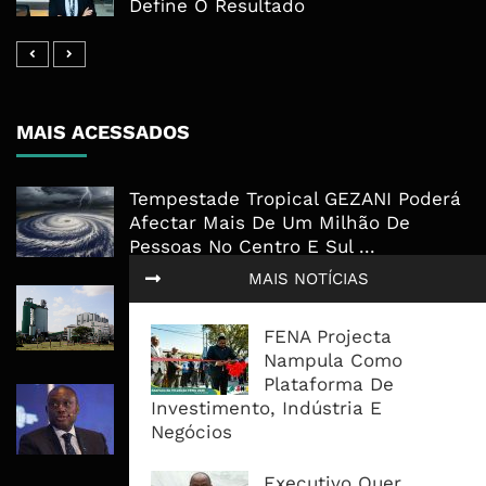
Define O Resultado
MAIS ACESSADOS
Tempestade Tropical GEZANI Poderá
Afectar Mais De Um Milhão De
Pessoas No Centro E Sul ...
MAIS NOTÍCIAS
Governo admite nova operadora
para a Mozal após suspensão das
FENA Projecta
operações
Nampula Como
Plataforma De
CEO do Standard Bank pede ao
Investimento, Indústria E
Governo que “saia do caminho” e
Negócios
facilite os negócios
Executivo Quer