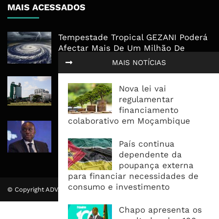
MAIS ACESSADOS
Tempestade Tropical GEZANI Poderá
Afectar Mais De Um Milhão De
Pessoas No Centro E Sul ...
MAIS NOTÍCIAS
Governo admite nova operadora
Nova lei vai
para a Mozal após suspensão das
regulamentar
operações
financiamento
colaborativo em Moçambique
CEO do Standard Bank pede ao
Governo que “saia do caminho” e
País continua
facilite os negócios
dependente da
poupança externa
para financiar necessidades de
consumo e investimento
© Copyright ADVALUE. Todos Direitos Reservados.
Chapo apresenta os