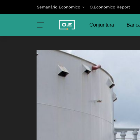
Semanário Económico
O.Económico Report
Conjuntura
Banca