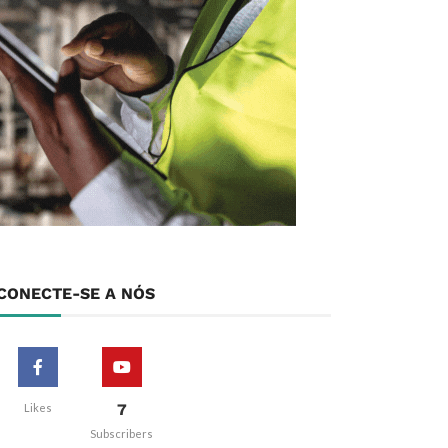
CONECTE-SE A NÓS
7
Likes
Subscribers