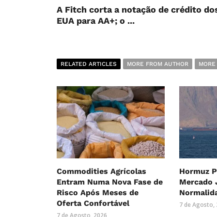
A Fitch corta a notação de crédito do
EUA para AA+; o ...
RELATED ARTICLES
MORE FROM AUTHOR
MORE
Commodities Agrícolas
Hormuz P
Entram Numa Nova Fase de
Mercado 
Risco Após Meses de
Normalid
Oferta Confortável
7 de Agosto,
7 de Agosto, 2026