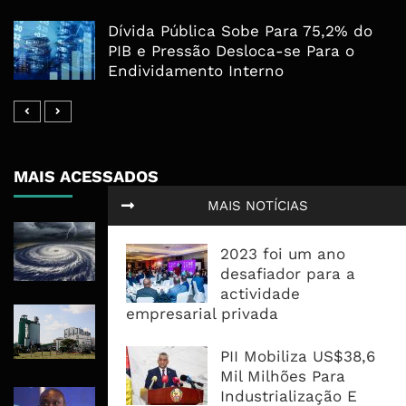
Dívida Pública Sobe Para 75,2% do
PIB e Pressão Desloca-se Para o
Endividamento Interno
MAIS ACESSADOS
MAIS NOTÍCIAS
Tempestade Tropical GEZANI Poderá
Afectar Mais De Um Milhão De
2023 foi um ano
Pessoas No Centro E Sul ...
desafiador para a
actividade
empresarial privada
Governo admite nova operadora
para a Mozal após suspensão das
operações
PII Mobiliza US$38,6
Mil Milhões Para
Industrialização E
CEO do Standard Bank pede ao