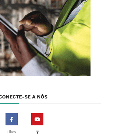
CONECTE-SE A NÓS
7
Likes