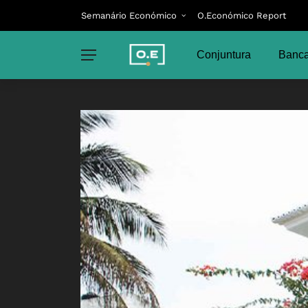
Semanário Económico
O.Económico Report
Conjuntura
Banca