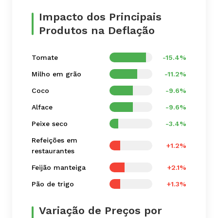
Impacto dos Principais
Produtos na Deflação
Tomate
-15.4%
Milho em grão
-11.2%
Coco
-9.6%
Alface
-9.6%
Peixe seco
-3.4%
Refeições em
+1.2%
restaurantes
Feijão manteiga
+2.1%
Pão de trigo
+1.3%
Variação de Preços por