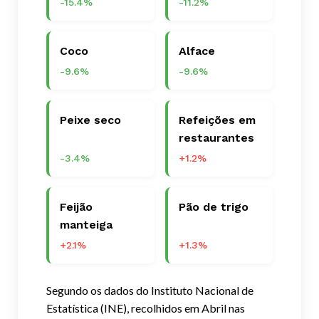
-15.4%
-11.2%
Coco
Alface
-9.6%
-9.6%
Peixe seco
Refeições em
restaurantes
-3.4%
+1.2%
Feijão
Pão de trigo
manteiga
+2.1%
+1.3%
Segundo os dados do Instituto Nacional de
Estatística (INE), recolhidos em Abril nas