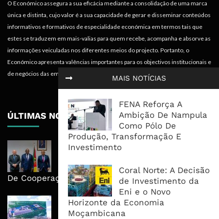
O Económico assegura a sua eficácia mediante a consolidação de uma marca
única e distinta, cujo valor é a sua capacidade de gerar e disseminar conteúdos
informativos e formativos de especialidade económica em termos tais que
estes se traduzem em mais-valias para quem recebe, acompanha e absorve as
informações veiculadas nos diferentes meios do projecto. Portanto, o
Económico apresenta valências importantes para os objectivos institucionais e
de negócios das empresas.
MAIS NOTÍCIAS
FENA Reforça A
Ambição De Nampula
ÚLTIMAS NOTÍCIAS
Como Pólo De
Produção, Transformação E
Moçambique E ECA Colocam
Investimento
Emprego, Industrialização E
Execução No Centro Da Nova Agenda
Coral Norte: A Decisão
De Cooperação
de Investimento da
Eni e o Novo
Nova Capacidade Cimenteira Coloca
Horizonte da Economia
Moçambique No Caminho Da Auto-
Moçambicana