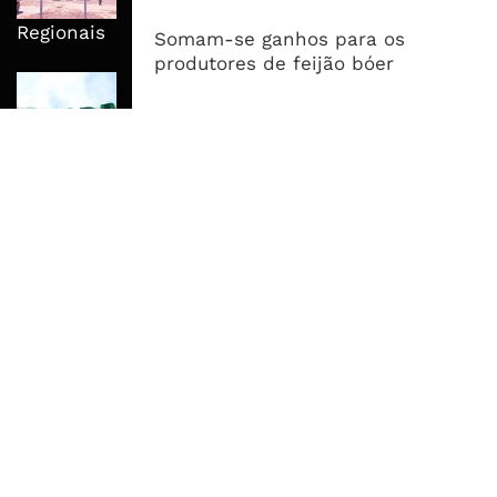
Suficiência E Das Exportações
Regionais
Somam-se ganhos para os
produtores de feijão bóer
AfDB Aprova US$265 Milhões E
Acelera Ligação Da Zâmbia Ao
Corredor Do Lobito
MAIS ACESSADOS
Tempestade Tropical GEZANI Poderá
Afectar Mais De Um Milhão De
Pessoas No Centro E Sul ...
Governo admite nova operadora
para a Mozal após suspensão das
operações