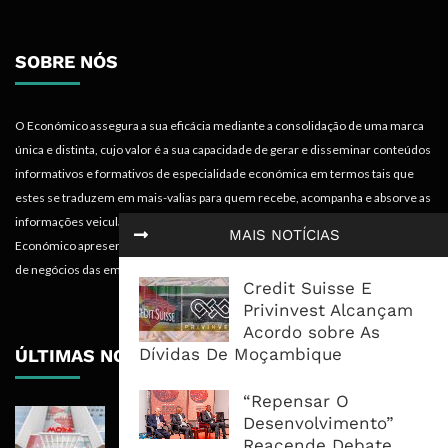
SOBRE NÓS
O Económico assegura a sua eficácia mediante a consolidação de uma marca
única e distinta, cujo valor é a sua capacidade de gerar e disseminar conteúdos
informativos e formativos de especialidade económica em termos tais que
estes se traduzem em mais-valias para quem recebe, acompanha e absorve as
informações veiculadas nos diferentes meios do projecto. Portanto, o
MAIS NOTÍCIAS
Económico apresenta valências importantes para os objectivos institucionais e
de negócios das empresas.
Credit Suisse E
Privinvest Alcançam
Acordo sobre As
Dívidas De Moçambique
ÚLTIMAS NOTÍCIAS
“Repensar O
Moza Banco Regressa Aos Lucros,
Desenvolvimento”
Mas Crédito A Clientes Recua 7,1%
Reacende Debate