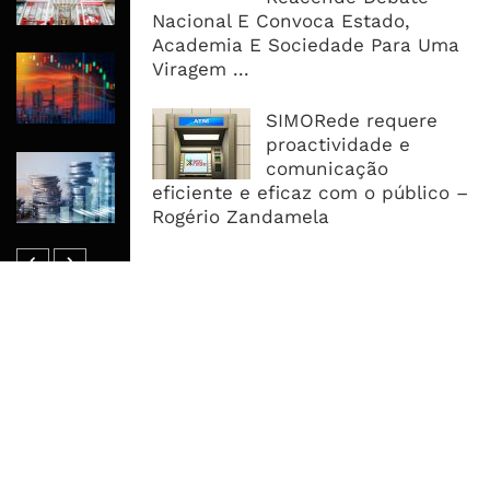
Nacional E Convoca Estado,
Academia E Sociedade Para Uma
Petróleo Recua Abaixo Dos 80
Viragem ...
Dólares Com Avanços Nas
Negociações Sobre Hormuz
SIMORede requere
proactividade e
Dívida Pública Sobe Para 1,13 Biliões
comunicação
De Meticais E Pressão Desloca-Se
eficiente e eficaz com o público –
Para O Mercado Interno
Rogério Zandamela
MAIS ACESSADOS
Tempestade Tropical GEZANI Poderá
Afectar Mais De Um Milhão De
Pessoas No Centro E Sul ...