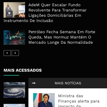
AdeM Quer Escalar Fundo
Revolvente Para Transformar
Ligações Domiciliárias Em
Instrumento De Inclusão
Petróleo Fecha Semana Em Forte
Queda, Mas Hormuz Mantém O
Mercado Longe Da Normalidade
MAIS ACESSADOS
MAIS NOTÍCIAS
Tempestade Tropical GEZANI Poderá
Afectar Mais De Um Milhão De
Pessoas No Centro E Sul ...
Ministra das
Finanças alerta para
impacto da
Governo admite nova operadora