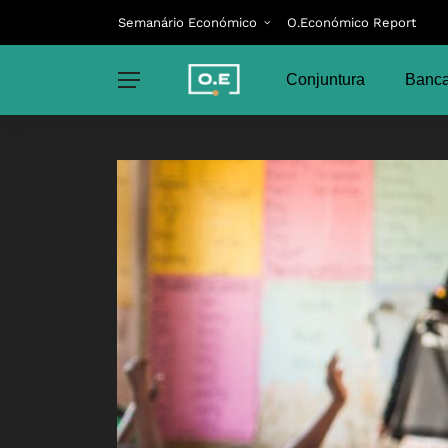
Semanário Económico
O.Económico Report
Conjuntura
Banca