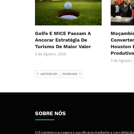
Golfe E MICE Passam A
Moçambiq
Ancorar Estratégia De
Converte
Turismo De Maior Valor
Houston 
Produtiv
5 de Agosto, 2026
5 de Agosto,
ANTERIOR
PRÓXIMO
SOBRE NÓS
O Económico assegura a sua eficácia mediante a consolidação