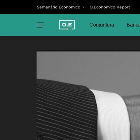
Semanário Económico
O.Económico Report
Conjuntura
Banca