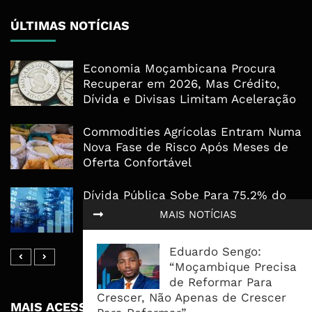
ÚLTIMAS NOTÍCIAS
Economia Moçambicana Procura
Recuperar em 2026, Mas Crédito,
Dívida e Divisas Limitam Aceleração
Commodities Agrícolas Entram Numa
Nova Fase de Risco Após Meses de
Oferta Confortável
Dívida Pública Sobe Para 75,2% do
PIB e Pressão Desloca-se Para o
MAIS NOTÍCIAS
Endividamento Interno
Eduardo Sengo:
“Moçambique Precisa
de Reformar Para
Crescer, Não Apenas de Crescer
MAIS ACESSADOS