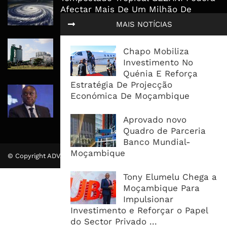
Afectar Mais De Um Milhão De
Pessoas No Centro E Sul ...
MAIS NOTÍCIAS
Governo admite nova operadora
Chapo Mobiliza
para a Mozal após suspensão das
Investimento No
operações
Quénia E Reforça
Estratégia De Projecção
CEO do Standard Bank pede ao
Económica De Moçambique
Governo que “saia do caminho” e
facilite os negócios
Aprovado novo
Quadro de Parceria
Banco Mundial-
Moçambique
© Copyright ADVALUE. Todos Direitos Reservados.
Tony Elumelu Chega a
Moçambique Para
Impulsionar
Investimento e Reforçar o Papel
do Sector Privado ...