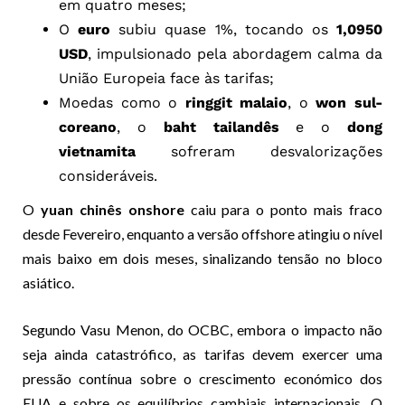
em quatro meses;
O
euro
subiu quase 1%, tocando os
1,0950
USD
, impulsionado pela abordagem calma da
União Europeia face às tarifas;
Moedas como o
ringgit malaio
, o
won sul-
coreano
, o
baht tailandês
e o
dong
vietnamita
sofreram desvalorizações
consideráveis.
O
yuan chinês onshore
caiu para o ponto mais fraco
desde Fevereiro, enquanto a versão offshore atingiu o nível
mais baixo em dois meses, sinalizando tensão no bloco
asiático.
Segundo Vasu Menon, do OCBC, embora o impacto não
seja ainda catastrófico, as tarifas devem exercer uma
pressão contínua sobre o crescimento económico dos
EUA e sobre os equilíbrios cambiais internacionais. O