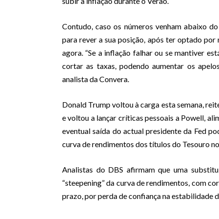
subir a inflação durante o Verão.
Contudo, caso os números venham abaixo do e
para rever a sua posição, após ter optado por 
agora. “Se a inflação falhar ou se mantiver es
cortar as taxas, podendo aumentar os apelos
analista da Convera.
Donald Trump voltou à carga esta semana, reite
e voltou a lançar críticas pessoais a Powell, a
eventual saída do actual presidente da Fed po
curva de rendimentos dos títulos do Tesouro n
Analistas do DBS afirmam que uma substit
“steepening” da curva de rendimentos, com cor
prazo, por perda de confiança na estabilidade d