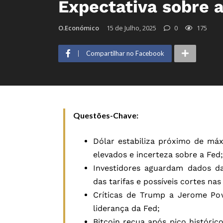
Expectativa sobre a
O.Económico
15 de Julho, 2025
0
175
Compartilhar no Facebook
Questões-Chave:
Dólar estabiliza próximo de má
elevados e incerteza sobre a Fed;
Investidores aguardam dados da
das tarifas e possíveis cortes nas
Críticas de Trump a Jerome Po
liderança da Fed;
Bitcoin recua após pico históric