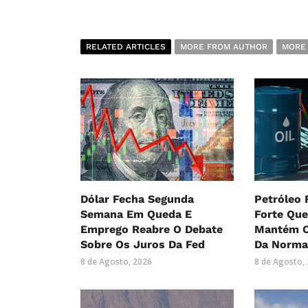
RELATED ARTICLES
MORE FROM AUTHOR
MORE
Dólar Fecha Segunda
Petróleo
Semana Em Queda E
Forte Qu
Emprego Reabre O Debate
Mantém O
Sobre Os Juros Da Fed
Da Norma
8 de Agosto, 2026
8 de Agosto,