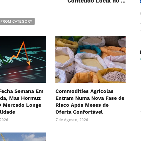
Conteúdo Local no ...
 FROM CATEGORY
 Fecha Semana Em
Commodities Agrícolas
eda, Mas Hormuz
Entram Numa Nova Fase de
 Mercado Longe
Risco Após Meses de
lidade
Oferta Confortável
 2026
7 de Agosto, 2026