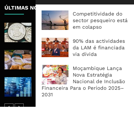
ÚLTIMAS NOTÍCIAS
Competitividade do
sector pesqueiro está
Economia Moçambicana Procura
em colapso
Recuperar em 2026, Mas Crédito,
Dívida e Divisas Limitam Aceleração
90% das actividades
da LAM é financiada
Commodities Agrícolas Entram Numa
via dívida
Nova Fase de Risco Após Meses de
Oferta Confortável
Moçambique Lança
Nova Estratégia
Dívida Pública Sobe Para 75,2% do
Nacional de Inclusão
PIB e Pressão Desloca-se Para o
Financeira Para o Período 2025–
Endividamento Interno
2031
MAIS ACESSADOS