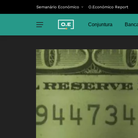
Semanário Económico
O.Económico Report
Conjuntura
Banca