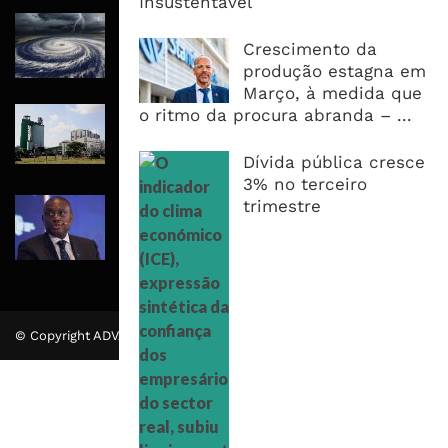
Insustentável
Tempestade Tropical GEZANI Poderá
Afectar Mais De Um Milhão De
Crescimento da
Pessoas No Centro E Sul ...
produção estagna em
Março, à medida que
Governo admite nova operadora
o ritmo da procura abranda – ...
para a Mozal após suspensão das
operações
Dívida pública cresce
3% no terceiro
CEO do Standard Bank pede ao
trimestre
Governo que “saia do caminho” e
facilite os negócios
© Copyright ADVALUE. Todos Direitos Reservados.