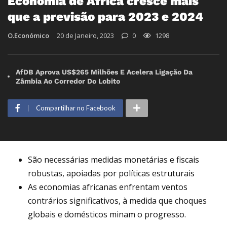
Economia de África cresce mais
que a previsão para 2023 e 2024
O.Económico
20 de Janeiro, 2023
0
1298
AfDB Aprova US$265 Milhões E Acelera Ligação Da
Zâmbia Ao Corredor Do Lobito
Compartilhar no Facebook
São necessárias medidas monetárias e fiscais
robustas, apoiadas por políticas estruturais
As economias africanas enfrentam ventos
contrários significativos, à medida que choques
globais e domésticos minam o progresso.