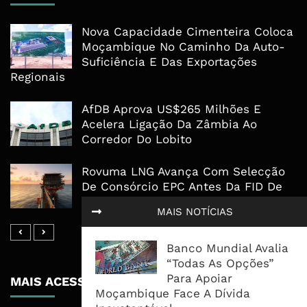
Nova Capacidade Cimenteira Coloca
Moçambique No Caminho Da Auto-
Suficiência E Das Exportações
Regionais
AfDB Aprova US$265 Milhões E
Acelera Ligação Da Zâmbia Ao
Corredor Do Lobito
Rovuma LNG Avança Com Selecção
De Consórcio EPC Antes Da FID De
2026
MAIS NOTÍCIAS
Banco Mundial Avalia
“Todas As Opções”
Para Apoiar
MAIS ACESSADOS
Moçambique Face A Dívida