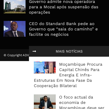
Governo admite nova operadora
para a Mozal após suspensão das
operações
CEO do Standard Bank pede ao
Governo que “saia do caminho” e
facilite os negócios
MAIS NOTÍCIAS
© Copyright ADVALUE. Todos Direitos Reservados.
Moçambique Procura
Capital Chinês Para
Energia E Infra-
Estruturas Em Nova Fase Da
Cooperação Bilateral
O foco actual da
economia de
Moçambique deve ser