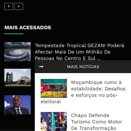
MAIS ACESSADOS
Tempestade Tropical GEZANI Poderá
Afectar Mais De Um Milhão De
Pessoas No Centro E Sul ...
MAIS NOTÍCIAS
Governo admite nova operadora
para a Mozal após suspensão das
Moçambique rumo à
operações
estabilidade: Desafios
e esforços no pós-
CEO do Standard Bank pede ao
eleitoral
Governo que “saia do caminho” e
facilite os negócios
Chapo Defende
Turismo Como Motor
De Transformação