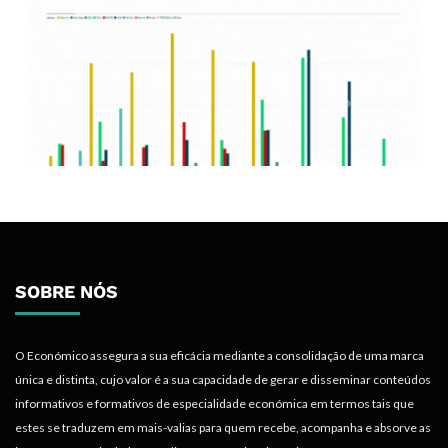
SOBRE NÓS
O Económico assegura a sua eficácia mediante a consolidação de uma marca
única e distinta, cujo valor é a sua capacidade de gerar e disseminar conteúdos
informativos e formativos de especialidade económica em termos tais que
estes se traduzem em mais-valias para quem recebe, acompanha e absorve as