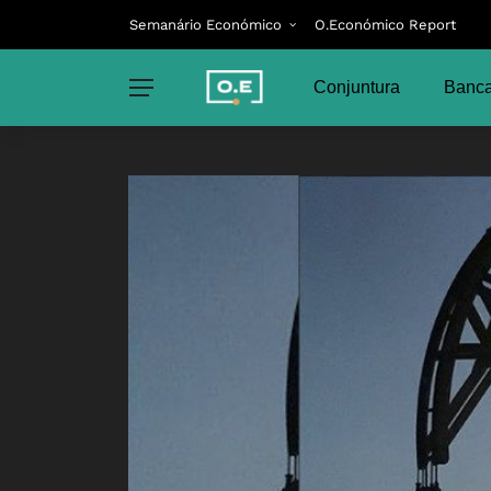
Semanário Económico
O.Económico Report
Conjuntura
Banca