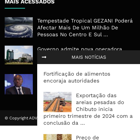
MAIS ACESSADOS
Tempestade Tropical GEZANI Poderá
Afectar Mais De Um Milhão De
Pessoas No Centro E Sul ...
Governo admite nova operadora
para a Mozal após suspensão das
MAIS NOTÍCIAS
operações
Fortificação de alimentos
CEO do Standard Bank pede ao
encoraja autoridades
Governo que “saia do caminho” e
facilite os negócios
Exportação das
areias pesadas do
Chibuto inicia
primeiro trimestre de 2024 com a
© Copyright ADVALUE. Todos Direitos Reservados.
conclusão da ...
Preço de