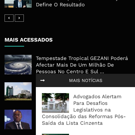
Define O Resultado
MAIS ACESSADOS
Tempestade Tropical GEZANI Poderá
Afectar Mais De Um Milhão De
Pessoas No Centro E Sul ...
MAIS NOTÍCIAS
Governo admite nova operadora
para a Mozal após suspensão das
Advogados Alertam
operações
Para Desafios
Legislativos na
CEO do Standard Bank pede ao
Consolidação das Reformas Pós-
Governo que “saia do caminho” e
Saída da Lista Cinzenta
facilite os negócios