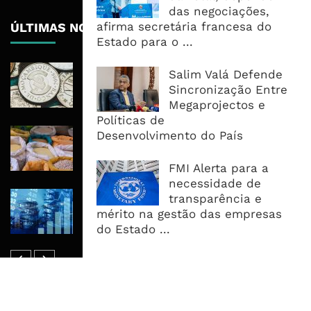
das negociações,
afirma secretária francesa do
ÚLTIMAS NOTÍCIAS
Estado para o ...
Economia Moçambicana Procura
Salim Valá Defende
Recuperar em 2026, Mas Crédito,
Sincronização Entre
Dívida e Divisas Limitam Aceleração
Megaprojectos e
Políticas de
Commodities Agrícolas Entram Numa
Desenvolvimento do País
Nova Fase de Risco Após Meses de
Oferta Confortável
FMI Alerta para a
necessidade de
Dívida Pública Sobe Para 75,2% do
transparência e
PIB e Pressão Desloca-se Para o
mérito na gestão das empresas
Endividamento Interno
do Estado ...
MAIS ACESSADOS