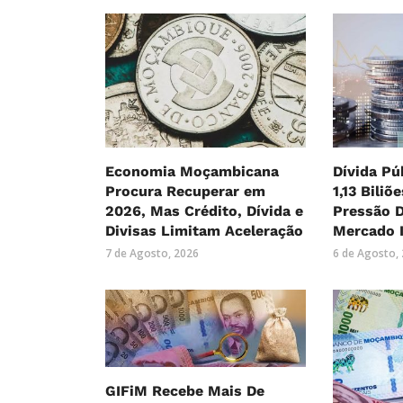
Economia Moçambicana
Dívida Pú
Procura Recuperar em
1,13 Biliõ
2026, Mas Crédito, Dívida e
Pressão 
Divisas Limitam Aceleração
Mercado 
7 de Agosto, 2026
6 de Agosto,
GIFiM Recebe Mais De