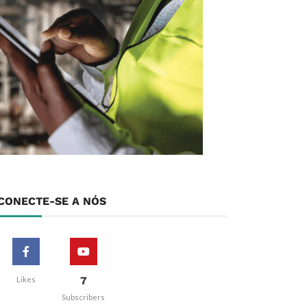
CONECTE-SE A NÓS
7
Likes
Subscribers