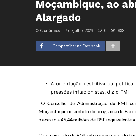
Moçambique, ao abr
Alargado
O.Económico
7 de Julho, 2023
0
888
Compartilhar no Facebook
A orientação restritiva da políti
pressões inflacionistas, diz o FMI
O Conselho de Administração do FMI con
Moçambique no âmbito do programa de Facilid
o acesso a 45,44 milhões de DSE (equivalente a
O comunicado do FMI refere que o acordo trien