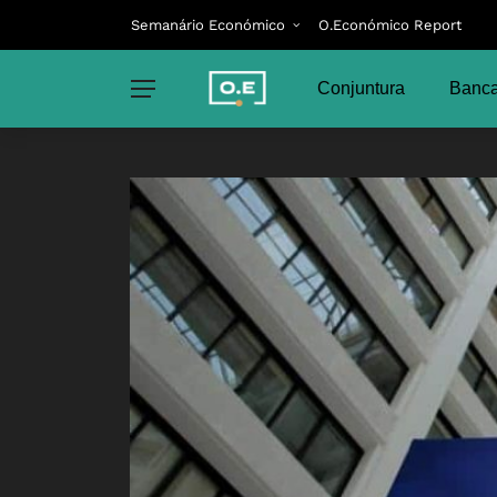
Semanário Económico
O.Económico Report
Conjuntura
Banca