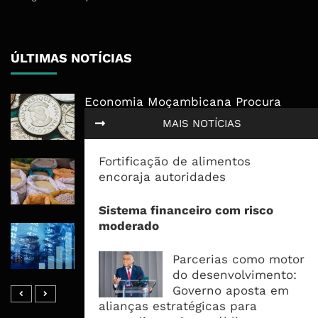
ÚLTIMAS NOTÍCIAS
Economia Moçambicana Procura
Recuperar em 2026, Mas Crédito,
MAIS NOTÍCIAS
Dívida e Divisas Limitam Aceleração
Fortificação de alimentos
Commodities Agrícolas Entram Numa
encoraja autoridades
Nova Fase de Risco Após Meses de
Oferta Confortável
Sistema financeiro com risco
moderado
Dívida Pública Sobe Para 75,2% do
PIB e Pressão Desloca-se Para o
Parcerias como motor
Endividamento Interno
do desenvolvimento:
Governo aposta em
alianças estratégicas para