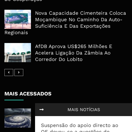
Nova Capacidade Cimenteira Coloca
Moçambique No Caminho Da Auto-
Suficiência E Das Exportações
Regionais
AfDB Aprova US$265 Milhões E
Acelera Ligação Da Zâmbia Ao
Corredor Do Lobito
MAIS ACESSADOS
MAIS NOTÍCIAS
Tempestade Tropical GEZANI Poderá
Afectar Mais De Um Milhão De
Pessoas No Centro E Sul ...
Suspensão do apoio directo ao
OE deveu-se a questões de