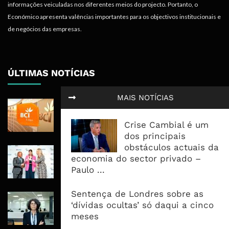
informações veiculadas nos diferentes meios do projecto. Portanto, o
Económico apresenta valências importantes para os objectivos institucionais e
de negócios das empresas.
ÚLTIMAS NOTÍCIAS
MAIS NOTÍCIAS
BCI Lucra 3,34 Mil Milhões De
Meticais, Mas Crédito A Clientes
Crise Cambial é um
Recua 5,5%
dos principais
obstáculos actuais da
RAIZ Arranca Com 4 Milhões De
economia do sector privado –
Libras Para Criar Novas Soluções De
Paulo ...
Financiamento Às PME
Sentença de Londres sobre as
Banco De Desenvolvimento Pode
‘dívidas ocultas’ só daqui a cinco
Mobilizar Capital, Mas Governação
meses
Define O Resultado