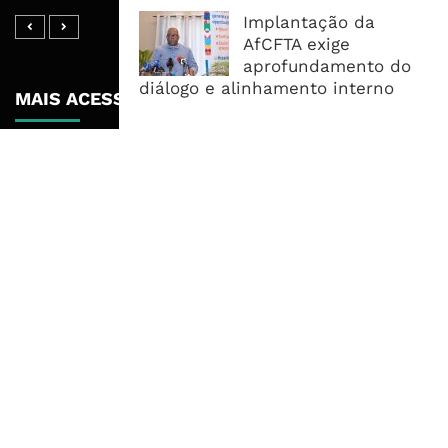
Implantação da
AfCFTA exige
aprofundamento do
diálogo e alinhamento interno
MAIS ACESSADOS
Tempestade Tropical GEZANI Poderá
Afectar Mais De Um Milhão De
Pessoas No Centro E Sul ...
Governo admite nova operadora
para a Mozal após suspensão das
operações
CEO do Standard Bank pede ao
Governo que “saia do caminho” e
facilite os negócios