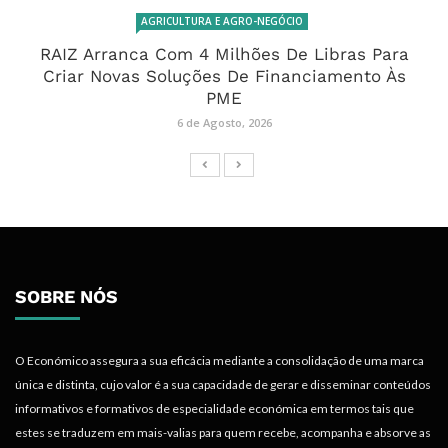
AGRICULTURA E AGRO-NEGÓCIO
RAIZ Arranca Com 4 Milhões De Libras Para
Criar Novas Soluções De Financiamento Às
PME
6 de Agosto, 2026
SOBRE NÓS
O Económico assegura a sua eficácia mediante a consolidação de uma marca
única e distinta, cujo valor é a sua capacidade de gerar e disseminar conteúdos
informativos e formativos de especialidade económica em termos tais que
estes se traduzem em mais-valias para quem recebe, acompanha e absorve as