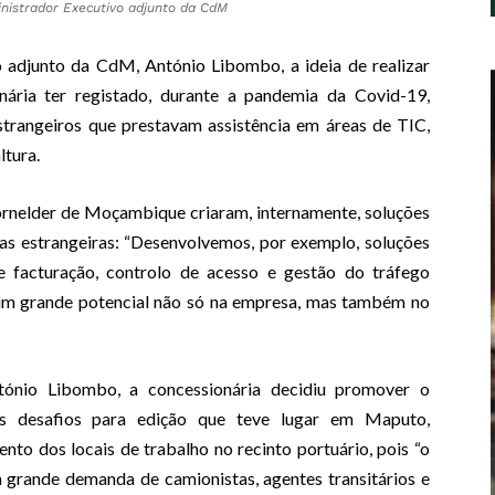
inistrador Executivo adjunto da CdM
 adjunto da CdM, António Libombo, a ideia de realizar
nária ter registado, durante a pandemia da Covid-19,
strangeiros que prestavam assistência em áreas de TIC,
ltura.
ornelder de Moçambique criaram, internamente, soluções
as estrangeiras: “Desenvolvemos, por exemplo, soluções
 facturação, controlo de acesso e gestão do tráfego
e um grande potencial não só na empresa, mas também no
ntónio Libombo, a concessionária decidiu promover o
s desafios para edição que teve lugar em Maputo,
to dos locais de trabalho no recinto portuário, pois “o
 grande demanda de camionistas, agentes transitários e