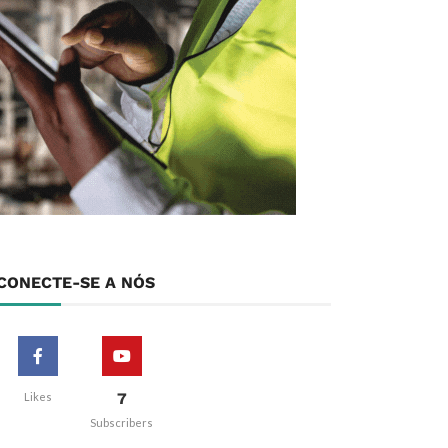
CONECTE-SE A NÓS
7
Likes
Subscribers