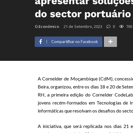
apresentar soluções
do sector portuário
O.Económico
21 de Setembro, 2023
0
765
Compartilhar no Facebook
A Cornelder de Moçambique (CdM), concession
Beira, organizou, entre os dias 18 e 20 de S
RH, a primeira edição do Cornelder CodeLab
jovens recém-formados em Tecnologias de In
informáticas que resolvam os desafios do secto
A iniciativa, que será replicada nos dias 21 