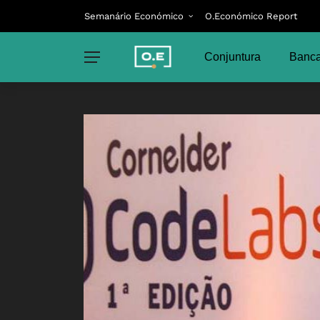
Semanário Económico
O.Económico Report
Conjuntura
Banca