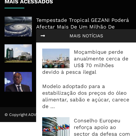
MAIS ACESSADOS
Tempestade Tropical GEZANI Poderá
Afectar Mais De Um Milhão De
Pessoas No Centro E Sul ...
MAIS NOTÍCIAS
Governo admite nova operadora
Moçambique perde
para a Mozal após suspensão das
anualmente cerca de
operações
US$ 70 milhões
devido à pesca ilegal
CEO do Standard Bank pede ao
Governo que “saia do caminho” e
Modelo adoptado para a
facilite os negócios
estabilização dos preços do óleo
alimentar, sabão e açúcar, carece
de ...
© Copyright ADVALUE. Todos Direitos Reservados.
Conselho Europeu
reforça apoio ao
sector da defesa com