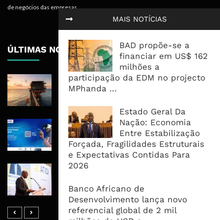
de negócios das empresas.
MAIS NOTÍCIAS
BAD propõe-se a
ÚLTIMAS NOTÍCIAS
financiar em US$ 162
milhões a
participação da EDM no projecto
Rovuma LNG Avança Com Selecção
MPhanda ...
De Consórcio EPC Antes Da FID De
2026
Estado Geral Da
Nação: Economia
Maputo Vai Acolher Cimeira Africana
Entre Estabilização
De Traveltech E Coloca Digitalização
Forçada, Fragilidades Estruturais
No Centro Da Agenda Turística
e Expectativas Contidas Para
2026
ATIDI Quer Duplicar Capital E Elevar
Garantias Para US$20 Mil Milhões
Banco Africano de
Por Ano
Desenvolvimento lança novo
referencial global de 2 mil