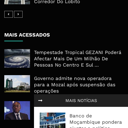
Corredor Do Lobito
MAIS ACESSADOS
Tempestade Tropical GEZANI Poderá
Afectar Mais De Um Milhão De
Pessoas No Centro E Sul ...
Governo admite nova operadora
para a Mozal após suspensão das
operações
MAIS NOTÍCIAS
CEO do Standard Bank pede ao
Governo que “saia do caminho” e
Banco de
facilite os negócios
Moçambique pondera