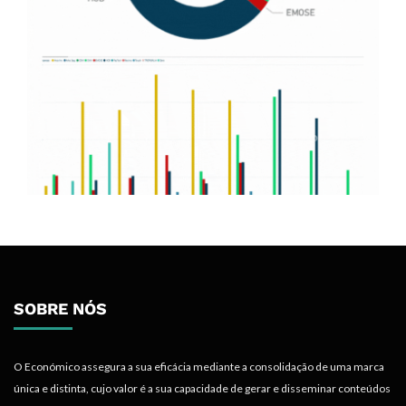
SOBRE NÓS
O Económico assegura a sua eficácia mediante a consolidação de uma marca
única e distinta, cujo valor é a sua capacidade de gerar e disseminar conteúdos