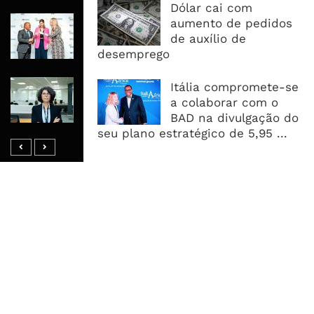
Dólar cai com
RAIZ Arranca Com 4 Milhões De
aumento de pedidos
Libras Para Criar Novas Soluções De
de auxílio de
Financiamento Às PME
desemprego
Banco De Desenvolvimento Pode
Itália compromete-se
Mobilizar Capital, Mas Governação
a colaborar com o
Define O Resultado
BAD na divulgação do
seu plano estratégico de 5,95 ...
MAIS ACESSADOS
Tempestade Tropical GEZANI Poderá
Afectar Mais De Um Milhão De
Pessoas No Centro E Sul ...
Governo admite nova operadora