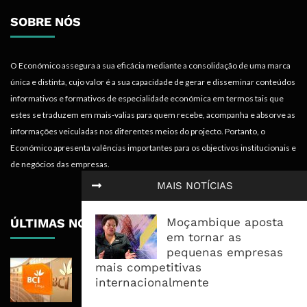
SOBRE NÓS
O Económico assegura a sua eficácia mediante a consolidação de uma marca
única e distinta, cujo valor é a sua capacidade de gerar e disseminar conteúdos
informativos e formativos de especialidade económica em termos tais que
estes se traduzem em mais-valias para quem recebe, acompanha e absorve as
informações veiculadas nos diferentes meios do projecto. Portanto, o
Económico apresenta valências importantes para os objectivos institucionais e
de negócios das empresas.
MAIS NOTÍCIAS
Moçambique aposta
ÚLTIMAS NOTÍCIAS
em tornar as
pequenas empresas
BCI Lucra 3,34 Mil Milhões De
mais competitivas
Meticais, Mas Crédito A Clientes
internacionalmente
Recua 5,5%