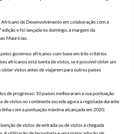
o Africano de Desenvolvimento em colaboração com a
ª edição e foi lançada no domingo, à margem da
has Maurícias.
s pelos governos africanos com base em três critérios
ses africanos está isenta de vistos, se é possível obter um
a obter vistos antes de viajarem para outros países
ados de progresso: 10 países melhoraram a sua pontuação
ra de vistos no continente excede agora a registada durante
em linha com a pontuação máxima alcançada em 2020.
isenção de vistos de entrada ou de vistos à chegada
a. A utilização de tecnologia e uma maior adoção de