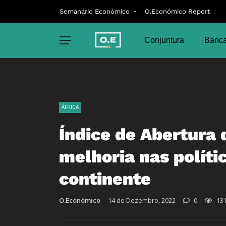
Semanário Económico
O.Económico Report
Conjuntura
Banca
ÁFRICA
Índice de Abertura 
melhoria nas políti
continente
O.Económico
14 de Dezembro, 2022
0
13