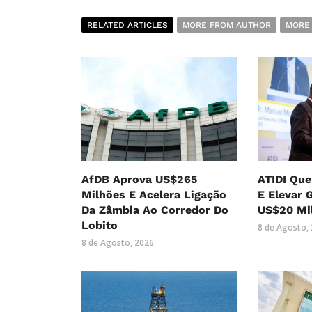
RELATED ARTICLES
MORE FROM AUTHOR
MORE
AfDB Aprova US$265
ATIDI Que
Milhões E Acelera Ligação
E Elevar 
Da Zâmbia Ao Corredor Do
US$20 Mi
Lobito
8 de Agosto,
8 de Agosto, 2026