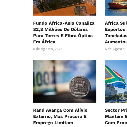
Fundo África-Ásia Canaliza
África Su
82,8 Milhões De Dólares
Exportou 
Para Torres E Fibra Óptica
Tonelada
Em África
Aumentou
6 de Agosto, 2026
6 de Agosto,
Rand Avança Com Alívio
Sector Pr
Externo, Mas Procura E
Mantém E
Emprego Limitam
Com Proc