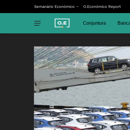
Semanário Económico
O.Económico Report
Conjuntura
Banca