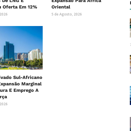
s De LNG E
Expansão Para África
 Oferta Em 12%
Oriental
 2026
5 de Agosto, 2026
ivado Sul-Africano
xpansão Marginal
ura E Emprego A
rça
 2026