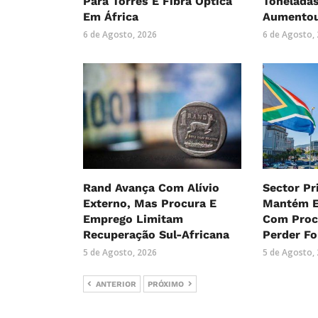
Para Torres E Fibra Óptica
Tonelada
Em África
Aumentou
6 de Agosto, 2026
6 de Agosto,
Rand Avança Com Alívio
Sector Pr
Externo, Mas Procura E
Mantém E
Emprego Limitam
Com Proc
Recuperação Sul-Africana
Perder Fo
5 de Agosto, 2026
5 de Agosto,
ANTERIOR
PRÓXIMO