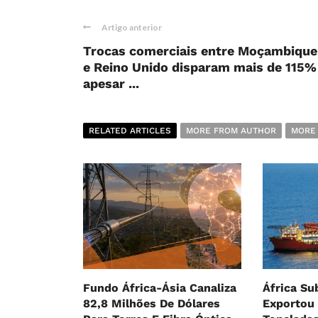
Artigo anterior
Trocas comerciais entre Moçambique
e Reino Unido disparam mais de 115%
apesar ...
RELATED ARTICLES
MORE FROM AUTHOR
MORE
Fundo África-Ásia Canaliza
África Su
82,8 Milhões De Dólares
Exportou 