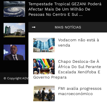
Tempestade Tropical GEZANI Poderá
Afectar Mais De Um Milhão De
Pessoas No Centro E Sul ...
Governo admite nova operadora
MAIS NOTÍCIAS
para a Mozal após suspensão das
operações
Vodacom não está à
venda
CEO do Standard Bank pede ao
Governo que “saia do caminho” e
facilite os negócios
Chapo Desloca-Se À
África Do Sul Perante
Escalada Xenófoba E
Governo Prepara
© Copyright ADVALUE. Todos Direitos Reservados.
FMI avalia progressos
macroeconómico