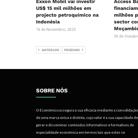
Exxon Mobil vai investir
Access Ba
US$ 15 mil milhões em
financia
projecto petroquímico na
milhões p
Indonésia
sector co
Moçambi
16 de Novembro, 2023
30 de Outubr
ANTERIOR
PRÓXIMO
SOBRE NÓS
O Económico assegura a sua eficácia mediante a consolidação
de uma marca única e distinta, cujo valor é a sua capacidade de
gerar e disseminar conteúdos informativos e formativos de
especialidade económica em termos tais que estes se