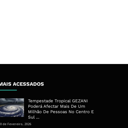
MAIS ACESSADOS
Tempestade Tropical GEZANI
Poderá Afectar Mais De Um
Milhão De Pessoas No Centro E
Sul ...
0 de Fevereiro, 2026