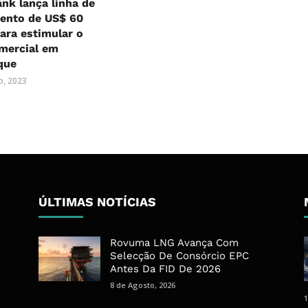
nk lança linha de
mento de US$ 60
ara estimular o
mercial em
que
o, 2023
ÚLTIMAS NOTÍCIAS
Rovuma LNG Avança Com
Selecção De Consórcio EPC
Antes Da FID De 2026
8 de Agosto, 2026
1