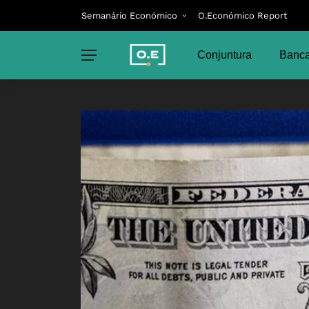
Semanário Económico
O.Económico Report
Conjuntura
Banca