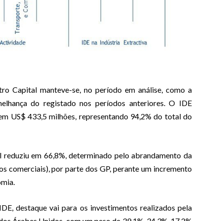
ro Capital manteve-se, no período em análise, como a
melhança do registado nos períodos anteriores. O IDE
 em US$ 433,5 milhões, representando 94,2% do total do
al reduziu em 66,8%, determinado pelo abrandamento da
os comerciais), por parte dos GP, perante um incremento
omia.
IDE, destaque vai para os investimentos realizados pela
rados Árabes Unidos, com um peso de 39,1%, 34,3%, 17,2%