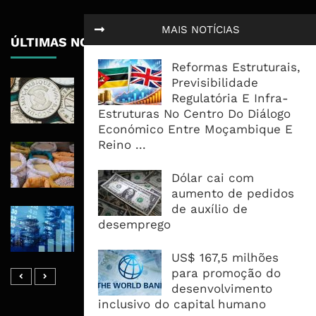
MAIS NOTÍCIAS
ÚLTIMAS NOTÍCIAS
Reformas Estruturais,
Previsibilidade
Economia Moçambicana Procura
Regulatória E Infra-
Recuperar em 2026, Mas Crédito,
Estruturas No Centro Do Diálogo
Dívida e Divisas Limitam Aceleração
Económico Entre Moçambique E
Reino ...
Commodities Agrícolas Entram Numa
Nova Fase de Risco Após Meses de
Dólar cai com
Oferta Confortável
aumento de pedidos
de auxílio de
Dívida Pública Sobe Para 75,2% do
desemprego
PIB e Pressão Desloca-se Para o
Endividamento Interno
US$ 167,5 milhões
para promoção do
desenvolvimento
inclusivo do capital humano