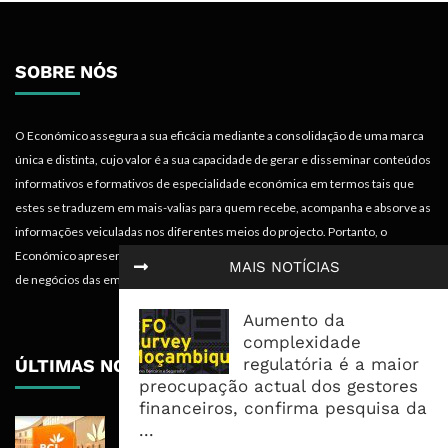
SOBRE NÓS
O Económico assegura a sua eficácia mediante a consolidação de uma marca
única e distinta, cujo valor é a sua capacidade de gerar e disseminar conteúdos
informativos e formativos de especialidade económica em termos tais que
estes se traduzem em mais-valias para quem recebe, acompanha e absorve as
informações veiculadas nos diferentes meios do projecto. Portanto, o
Económico apresenta valências importantes para os objectivos institucionais e
MAIS NOTÍCIAS
de negócios das empresas.
Aumento da
complexidade
regulatória é a maior
ÚLTIMAS NOTÍCIAS
preocupação actual dos gestores
financeiros, confirma pesquisa da
BCI Lucra 3,34 Mil Milhões De
...