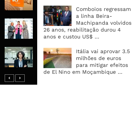
Meticais, Mas Crédito A Clientes
Recua 5,5%
Comboios regressam
a linha Beira-
RAIZ Arranca Com 4 Milhões De
Machipanda volvidos
Libras Para Criar Novas Soluções De
26 anos, reabilitação durou 4
Financiamento Às PME
anos e custou US$ ...
Banco De Desenvolvimento Pode
Itália vai aprovar 3.5
Mobilizar Capital, Mas Governação
milhões de euros
Define O Resultado
para mitigar efeitos
de El Nino em Moçambique ...
MAIS ACESSADOS
Tempestade Tropical GEZANI Poderá
Afectar Mais De Um Milhão De
Pessoas No Centro E Sul ...