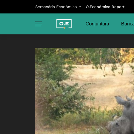
Semanário Económico
O.Económico Report
Conjuntura
Banca