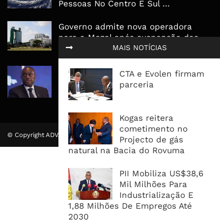
Pessoas No Centro E Sul ...
Governo admite nova operadora
para a Mozal após suspensão das
MAIS NOTÍCIAS
operações
CEO do Standard Bank pede ao
CTA e Evolen firmam
Governo que “saia do caminho” e
parceria
facilite os negócios
Kogas reitera
cometimento no
© Copyright ADVALUE. Todos Direitos Reservados.
Projecto de gás
natural na Bacia do Rovuma
PII Mobiliza US$38,6
Mil Milhões Para
Industrialização E
1,88 Milhões De Empregos Até
2030