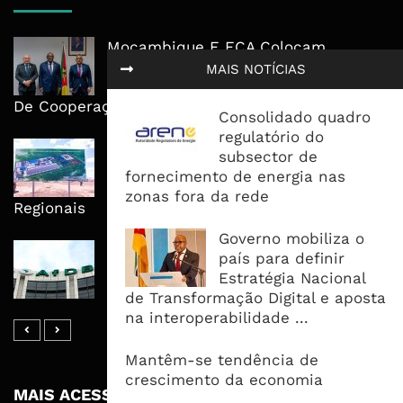
Moçambique E ECA Colocam
Emprego, Industrialização E
MAIS NOTÍCIAS
Execução No Centro Da Nova Agenda
De Cooperação
Consolidado quadro
regulatório do
Nova Capacidade Cimenteira Coloca
subsector de
Moçambique No Caminho Da Auto-
fornecimento de energia nas
Suficiência E Das Exportações
zonas fora da rede
Regionais
Governo mobiliza o
AfDB Aprova US$265 Milhões E
país para definir
Acelera Ligação Da Zâmbia Ao
Estratégia Nacional
Corredor Do Lobito
de Transformação Digital e aposta
na interoperabilidade ...
Mantêm-se tendência de
crescimento da economia
MAIS ACESSADOS