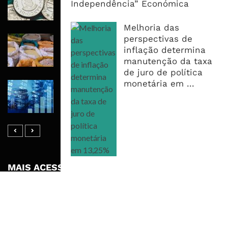
Independência” Económica
Recuperar em 2026, Mas Crédito,
Dívida e Divisas Limitam Aceleração
Melhoria das
perspectivas de
Commodities Agrícolas Entram Numa
inflação determina
Nova Fase de Risco Após Meses de
manutenção da taxa
Oferta Confortável
de juro de política
monetária em ...
Dívida Pública Sobe Para 75,2% do
PIB e Pressão Desloca-se Para o
Endividamento Interno
MAIS ACESSADOS
Tempestade Tropical GEZANI Poderá
Afectar Mais De Um Milhão De
Pessoas No Centro E Sul ...