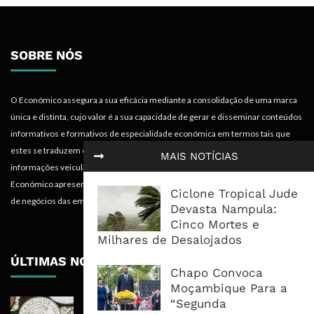
SOBRE NÓS
O Económico assegura a sua eficácia mediante a consolidação de uma marca
única e distinta, cujo valor é a sua capacidade de gerar e disseminar conteúdos
informativos e formativos de especialidade económica em termos tais que
estes se traduzem em mais-valias para quem recebe, acompanha e absorve as
MAIS NOTÍCIAS
informações veiculadas nos diferentes meios do projecto. Portanto, o
Económico apresenta valências importantes para os objectivos institucionais e
Ciclone Tropical Jude
de negócios das empresas.
Devasta Nampula:
Cinco Mortes e
Milhares de Desalojados
ÚLTIMAS NOTÍCIAS
Chapo Convoca
Moçambique Para a
“Segunda
Economia Moçambicana Procura