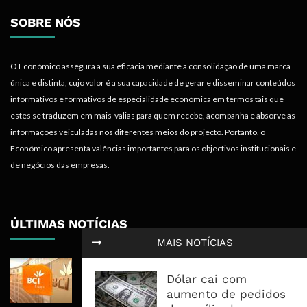
SOBRE NÓS
O Económico assegura a sua eficácia mediante a consolidação de uma marca
única e distinta, cujo valor é a sua capacidade de gerar e disseminar conteúdos
informativos e formativos de especialidade económica em termos tais que
estes se traduzem em mais-valias para quem recebe, acompanha e absorve as
informações veiculadas nos diferentes meios do projecto. Portanto, o
Económico apresenta valências importantes para os objectivos institucionais e
de negócios das empresas.
ÚLTIMAS NOTÍCIAS
MAIS NOTÍCIAS
BCI Lucra 3,34 Mil Milhões De
Dólar cai com
Meticais, Mas Crédito A Clientes
aumento de pedidos
Recua 5,5%