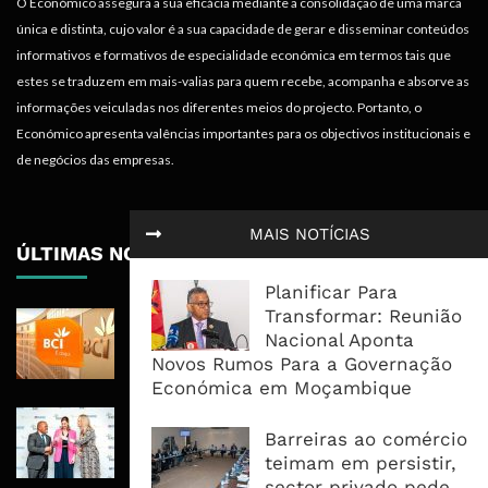
O Económico assegura a sua eficácia mediante a consolidação de uma marca
única e distinta, cujo valor é a sua capacidade de gerar e disseminar conteúdos
informativos e formativos de especialidade económica em termos tais que
estes se traduzem em mais-valias para quem recebe, acompanha e absorve as
informações veiculadas nos diferentes meios do projecto. Portanto, o
Económico apresenta valências importantes para os objectivos institucionais e
de negócios das empresas.
MAIS NOTÍCIAS
ÚLTIMAS NOTÍCIAS
Planificar Para
Transformar: Reunião
BCI Lucra 3,34 Mil Milhões De
Nacional Aponta
Meticais, Mas Crédito A Clientes
Novos Rumos Para a Governação
Recua 5,5%
Económica em Moçambique
RAIZ Arranca Com 4 Milhões De
Barreiras ao comércio
Libras Para Criar Novas Soluções De
teimam em persistir,
Financiamento Às PME
sector privado pede