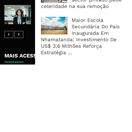
celeridade na sua remoção
Banco De Desenvolvimento Pode
Mobilizar Capital, Mas Governação
Maior Escola
Define O Resultado
Secundária Do País
Inaugurada Em
Nhamatanda: Investimento De
US$ 3,6 Milhões Reforça
Estratégia ...
MAIS ACESSADOS
Tempestade Tropical GEZANI Poderá
Afectar Mais De Um Milhão De
Pessoas No Centro E Sul ...
Governo admite nova operadora
para a Mozal após suspensão das
operações
CEO do Standard Bank pede ao