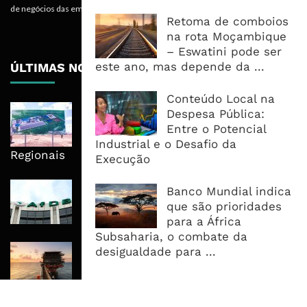
de negócios das empresas.
Retoma de comboios
na rota Moçambique
– Eswatini pode ser
este ano, mas depende da ...
ÚLTIMAS NOTÍCIAS
Conteúdo Local na
Nova Capacidade Cimenteira Coloca
Despesa Pública:
Moçambique No Caminho Da Auto-
Entre o Potencial
Suficiência E Das Exportações
Industrial e o Desafio da
Regionais
Execução
AfDB Aprova US$265 Milhões E
Banco Mundial indica
Acelera Ligação Da Zâmbia Ao
que são prioridades
Corredor Do Lobito
para a África
Subsaharia, o combate da
Rovuma LNG Avança Com Selecção
desigualdade para ...
De Consórcio EPC Antes Da FID De
2026