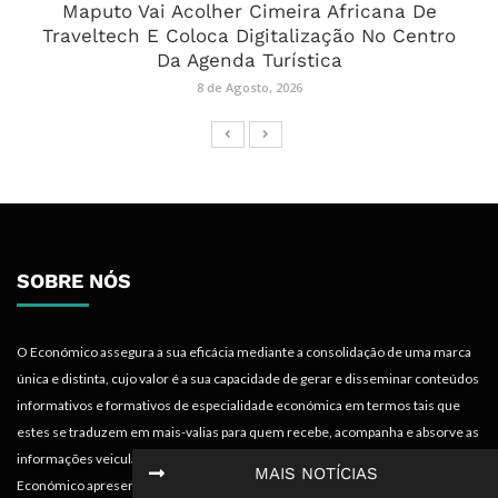
Maputo Vai Acolher Cimeira Africana De
Traveltech E Coloca Digitalização No Centro
Da Agenda Turística
8 de Agosto, 2026
SOBRE NÓS
O Económico assegura a sua eficácia mediante a consolidação de uma marca
única e distinta, cujo valor é a sua capacidade de gerar e disseminar conteúdos
informativos e formativos de especialidade económica em termos tais que
estes se traduzem em mais-valias para quem recebe, acompanha e absorve as
informações veiculadas nos diferentes meios do projecto. Portanto, o
MAIS NOTÍCIAS
Económico apresenta valências importantes para os objectivos institucionais e