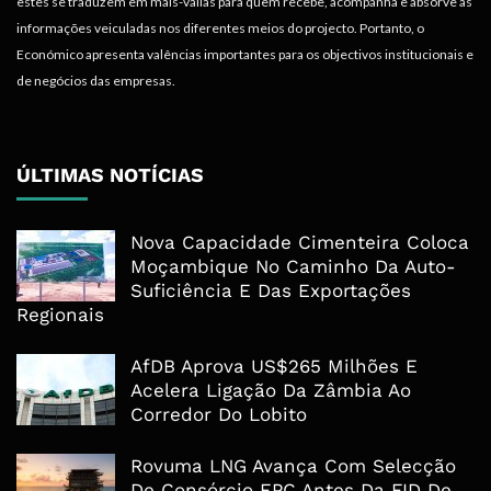
estes se traduzem em mais-valias para quem recebe, acompanha e absorve as
informações veiculadas nos diferentes meios do projecto. Portanto, o
Económico apresenta valências importantes para os objectivos institucionais e
de negócios das empresas.
ÚLTIMAS NOTÍCIAS
Nova Capacidade Cimenteira Coloca
Moçambique No Caminho Da Auto-
Suficiência E Das Exportações
Regionais
AfDB Aprova US$265 Milhões E
Acelera Ligação Da Zâmbia Ao
Corredor Do Lobito
Rovuma LNG Avança Com Selecção
De Consórcio EPC Antes Da FID De