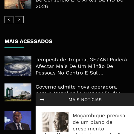
2026
MAIS ACESSADOS
Tempestade Tropical GEZANI Poderá
Afectar Mais De Um Milhão De
Pessoas No Centro E Sul ...
Governo admite nova operadora
para a Mozal após suspensão das
MAIS NOTÍCIAS
operações
CEO do Standard Bank pede ao
Moçambique precisa
Governo que “saia do caminho” e
de um plano de
facilite os negócios
crescimento