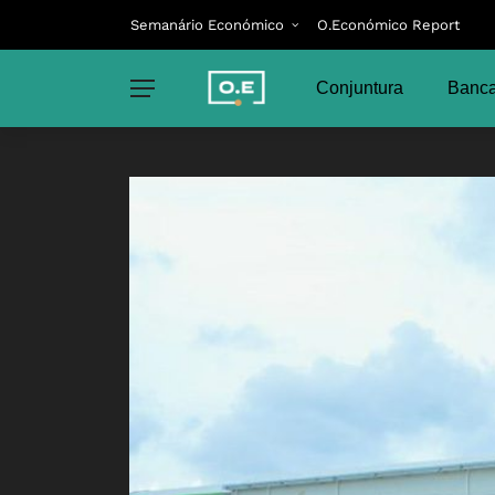
Semanário Económico
O.Económico Report
Conjuntura
Banca