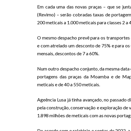
Em cada uma das novas praças – que se junt
(Revimo) – serão cobradas taxas de portagem d
200 meticais a 1.000 meticais para classes 2 a 
O mesmo despacho prevê para os transportes c
e com atrelado um desconto de 75% e para os 
mensais, descontos de 7 a 60%.
Num outro despacho conjunto, da mesma data e 
portagens das praças da Moamba e de Maput
meticais e de 40 a 550 meticais.
Ageência Lusa já tinha avançado, no passado d
pela construção, conservação e exploração de 
1.898 milhões de meticais com as novas porta
De acordo com o relatório e contas de 2022, 