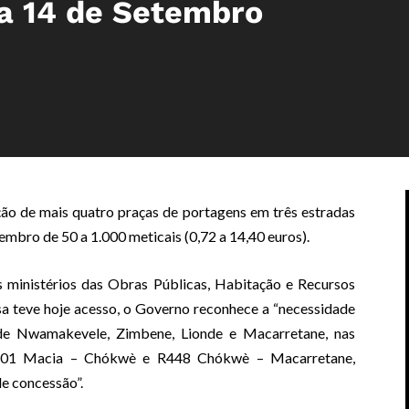
 a 14 de Setembro
o de mais quatro praças de portagens em três estradas
tembro de 50 a 1.000 meticais (0,72 a 14,40 euros).
 ministérios das Obras Públicas, Habitação e Recursos
sa teve hoje acesso, o Governo reconhece a “necessidade
 de Nwamakevele, Zimbene, Lionde e Macarretane, nas
N101 Macia – Chókwè e R448 Chókwè – Macarretane,
de concessão”.