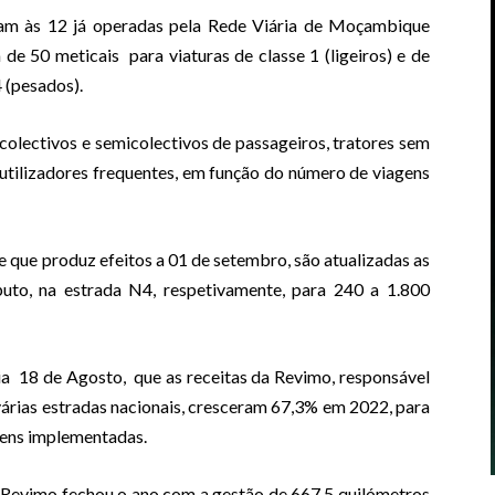
am às 12 já operadas pela Rede Viária de Moçambique
e 50 meticais para viaturas de classe 1 (ligeiros) e de
4 (pesados).
olectivos e semicolectivos de passageiros, tratores sem
utilizadores frequentes, em função do número de viagens
que produz efeitos a 01 de setembro, são atualizadas as
o, na estrada N4, respetivamente, para 240 a 1.800
ia 18 de Agosto, que as receitas da Revimo, responsável
várias estradas nacionais, cresceram 67,3% em 2022, para
gens implementadas.
a Revimo fechou o ano com a gestão de 667,5 quilómetros