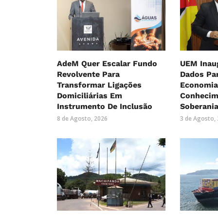
AdeM Quer Escalar Fundo
UEM Inau
Revolvente Para
Dados Par
Transformar Ligações
Economia
Domiciliárias Em
Conhecim
Instrumento De Inclusão
Soberania
8 de Agosto, 2026
3 de Agosto,